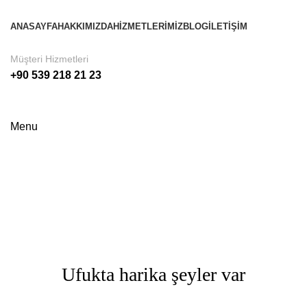
ANASAYFA
HAKKIMIZDA
HIZMETLERIMIZ
BLOG
İLETIŞIM
Müşteri Hizmetleri
+90 539 218 21 23
Online Randevu
Menu
Shop
Categories
Ufukta harika şeyler var